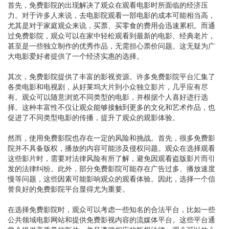
首先，免费影院的出现解决了观众在观看电影时所面临的经济压
力。对于许多人来说，去电影院观看一部电影的成本可能相当高，
尤其是对于家庭观众来说，买票、买零食的费用会迅速累积。而通
过免费影院，观众可以在家中轻松观看到最新的电影、经典老片，
甚至是一些独立制作的优秀作品，无需担心票价问题。这无疑为广
大电影爱好者提供了一个经济实惠的选择。
其次，免费影院提供了丰富的影视资源。许多免费影院平台汇集了
各类电影和电视剧，从好莱坞大片到小众独立影片，几乎应有尽
有。观众可以随意浏览不同类型的电影，并根据个人喜好进行选
择。这种丰富性不仅让观众能够接触到更多的文化和艺术作品，也
促进了不同类型电影的传播，提升了观众的观影体验。
然而，使用免费影院也存在一定的风险和挑战。首先，很多免费影
院并不具备版权，播放的内容可能涉及侵权问题。观众在选择观看
这些影片时，需要对法律风险有所了解，避免因观看盗版影片而引
发的法律纠纷。此外，部分免费影院可能存在广告过多、播放速度
慢等问题，这些因素可能影响观众的观看体验。因此，选择一个信
誉良好的免费影院平台显得尤为重要。
在选择免费影院时，观众可以考虑一些知名的合法平台，比如一些
公共领域电影网站和提供免费影视内容的流媒体平台。这些平台通