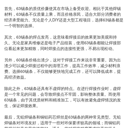
首先，63锡条的质优价廉使其在市场上备受欢迎。相比于其他焊锡
材料，63锡条不仅质量上乘，而且价格亲民，适合大部分消费者的
经济承受能力。无论是个人DIY还是大型工程项目，选择63锡条都是
一个明智的选择。
其次，63锡条的焊点发亮，这意味着焊接后的效果更加美观和持
久。无论是家具维修还是电子产品组装，使用63锡条都能让焊接部
位看起来更加精致，同时焊接点的连接性更强，不易出现松动。
另外，60锡条价格出渣少，这对于焊接工作来说非常重要。因为出
渣少可以减少焊接过程中的清理工作，提高工作效率，减少材料浪
费。选择60锡条，不仅能够更快地完成工作，还可以降低成本，提
高经济效益。
除此之外，63锡条还具有不虚焊的特点。在进行焊接作业时，虚焊
是一个常见的问题，会导致焊接点不牢固，影响整体质量。而使用
63锡条，由于其优质材料和精准加工，可以有效避免虚焊情况的发
生，保证焊接效果。
最后，无铅焊锡条和铜铝药芯焊丝是63锡条的两种常见类型。无铅
焊锡条对环境友好，适用于一些对环保要求较高的领域；而铜铝药