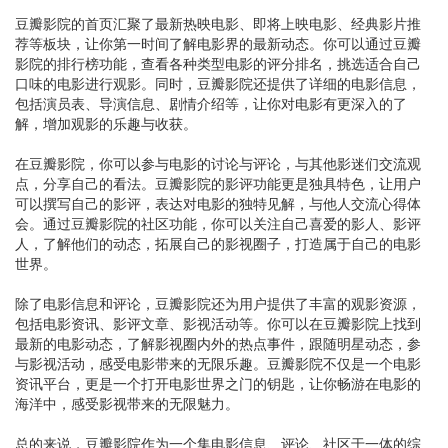
豆瓣影院的首页汇聚了最新热映电影、即将上映电影、经典影片推
荐等板块，让你第一时间了解电影界的最新动态。你可以通过豆瓣
影院的排行榜功能，查看各种类型电影的评分排名，挑选适合自己
口味的电影进行观影。同时，豆瓣影院还提供了详细的电影信息，
包括演员表、导演信息、剧情介绍等，让你对电影有更深入的了
解，增加观影的乐趣与收获。
在豆瓣影院，你可以参与电影的讨论与评论，与其他影迷们交流观
点，分享自己的看法。豆瓣影院的影评功能更是独具特色，让用户
可以撰写自己的影评，表达对电影的独特见解，与他人交流心得体
会。通过豆瓣影院的社区功能，你可以关注自己喜爱的影人、影评
人，了解他们的动态，拓展自己的影视圈子，打造属于自己的电影
世界。
除了电影信息和评论，豆瓣影院还为用户提供了丰富的观影资源，
包括电影资讯、影评文章、影视活动等。你可以在豆瓣影院上找到
最新的电影动态，了解影视圈内外的热点事件，跟随明星动态，参
与影视活动，感受电影带来的无限乐趣。豆瓣影院不仅是一个电影
资讯平台，更是一个打开电影世界之门的钥匙，让你畅游在电影的
海洋中，感受影视带来的无限魅力。
总的来说，豆瓣影院作为一个集电影信息、评论、社区于一体的综