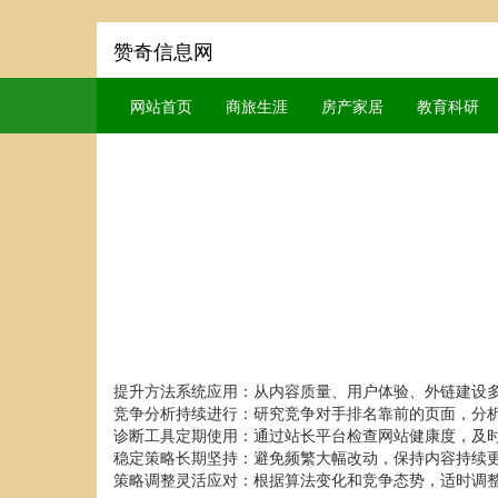
赞奇信息网
网站首页
商旅生涯
房产家居
教育科研
提升方法系统应用：从内容质量、用户体验、外链建设
竞争分析持续进行：研究竞争对手排名靠前的页面，分
诊断工具定期使用：通过站长平台检查网站健康度，及
稳定策略长期坚持：避免频繁大幅改动，保持内容持续
策略调整灵活应对：根据算法变化和竞争态势，适时调