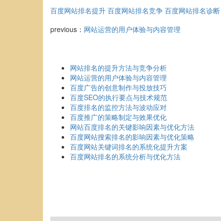
百度网站排名提升
百度网站排名竞争
百度网站排名诊断
previous：
网站运营的用户体验与内容管理
网站排名的提升方法与竞争分析
网站运营的用户体验与内容管理
百度广告的创意制作与投放技巧
百度SEO的执行要点与技术规范
百度排名的监控方法与波动应对
百度推广的策略制定与效果优化
网站百度排名的关键影响因素与优化方法
百度网站搜索排名的影响因素与优化策略
百度网站关键词排名的系统化提升方案
百度网站排名的系统分析与优化方法