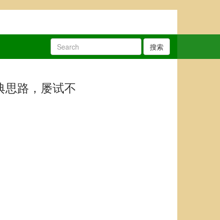
搜索
典思路，屡试不