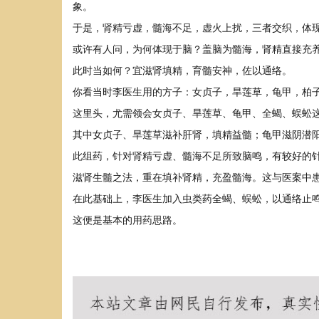
象。
于是，肾精亏虚，髓海不足，虚火上扰，三者交织，体
或许有人问，为何体现于脑？盖脑为髓海，肾精直接充
此时当如何？宜滋肾填精，育髓安神，佐以通络。
你看当时李医生用的方子：女贞子，旱莲草，龟甲，柏
这里头，尤需领会女贞子、旱莲草、龟甲、全蝎、蜈蚣
其中女贞子、旱莲草滋补肝肾，填精益髓；龟甲滋阴潜
此组药，针对肾精亏虚、髓海不足所致脑鸣，有较好的
滋肾生髓之法，重在填补肾精，充盈髓海。这与医案中
在此基础上，李医生加入虫类药全蝎、蜈蚣，以通络止
这便是基本的用药思路。