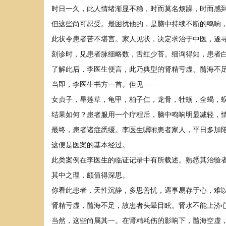
时日一久，此人情绪渐显不稳，时而莫名烦躁，时而感
但这些尚可忍受。最困扰他的，是脑中持续不断的鸣响
此状令患者苦不堪言。家人见状，决定求治于中医，遂
刻诊时，见患者脉细略数，舌红少苔。细询得知，患者
了解此后，李医生便言，此乃典型的肾精亏虚、髓海不足
当即，李医生书方一首。但见——
女贞子，旱莲草，龟甲，柏子仁，龙骨，牡蛎，全蝎，
结果如何？患者服用一个疗程后，脑中鸣响明显减轻，
最终，患者诸症悉缓。李医生嘱咐患者家人，平日多加
这便是医案的基本经过。
此类案例在李医生的临证记录中有所载述。熟悉其治验
其中之理，颇值得深思。
你看此患者，天性沉静，多思善忧，遇事易存于心，难
肾精亏虚，髓海不足，故患者头晕目眩。肾水不能上济
当然，这些尚属其一。在肾精耗伤的影响下，髓海空虚