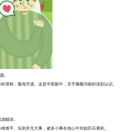
难题。
必耗肾精，髓海空虚。这是中医眼中，关乎脑髓功能的深刻认识。
思虑颇深。
心绪难平。实则并无大事，诸多小事在他心中却如巨石累积。