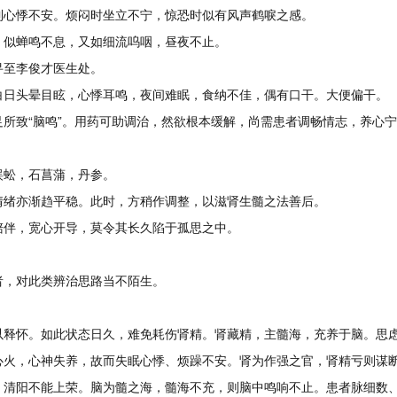
到心悸不安。烦闷时坐立不宁，惊恐时似有风声鹤唳之感。
，似蝉鸣不息，又如细流呜咽，昼夜不止。
寻至李俊才医生处。
白日头晕目眩，心悸耳鸣，夜间难眠，食纳不佳，偶有口干。大便偏干。
所致“脑鸣”。用药可助调治，然欲根本缓解，尚需患者调畅情志，养心
蜈蚣，石菖蒲，丹参。
情绪亦渐趋平稳。此时，方稍作调整，以滋肾生髓之法善后。
陪伴，宽心开导，莫令其长久陷于孤思之中。
者，对此类辨治思路当不陌生。
以释怀。如此状态日久，难免耗伤肾精。肾藏精，主髓海，充养于脑。思
心火，心神失养，故而失眠心悸、烦躁不安。肾为作强之官，肾精亏则谋
，清阳不能上荣。脑为髓之海，髓海不充，则脑中鸣响不止。患者脉细数