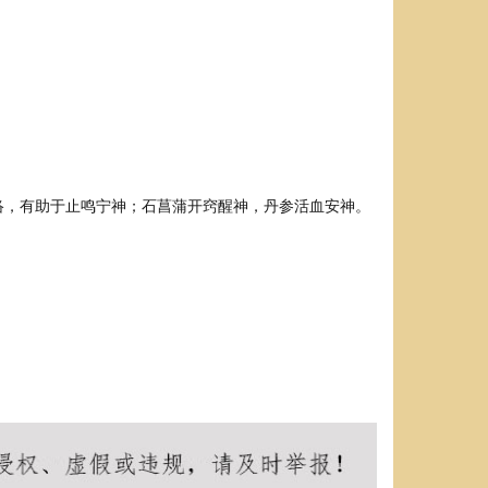
络，有助于止鸣宁神；石菖蒲开窍醒神，丹参活血安神。