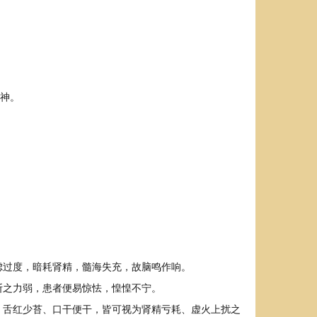
宁神。
虑过度，暗耗肾精，髓海失充，故脑鸣作响。
断之力弱，患者便易惊怯，惶惶不宁。
、舌红少苔、口干便干，皆可视为肾精亏耗、虚火上扰之