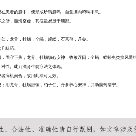
现在患者的脑中，便形成所谓脑鸣，自觉脑内鸣响不息。
养之所，髓海空虚，其症最易显于脑部。
子仁，龙骨，牡蛎，全蝎，蜈蚣，石菖蒲，丹参。
这几味药。
阳，固守下焦；龙骨、牡蛎镇心安神，收敛浮阳；全蝎、蜈蚣虫类搜风通
针对性。此乃滋肾生髓疗法之体现。
患者病机契合，故用此法可见效。
鸣；用龙骨、牡蛎潜镇，柏子仁、丹参养心安神，共助脑窍清宁。