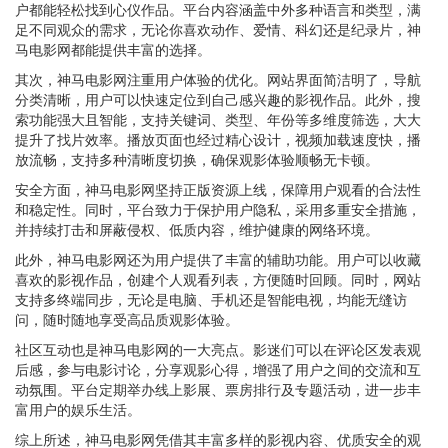
户都能轻松找到心仪作品。平台内容涵盖中外多种语言和类型，满
足不同观众的需求，无论你喜欢动作、爱情、科幻还是纪录片，神
马电影网都能提供丰富的选择。
其次，神马电影网注重用户体验的优化。网站界面简洁明了，导航
分类清晰，用户可以快速定位到自己感兴趣的影视作品。此外，搜
索功能强大且智能，支持关键词、类型、年份等多维度筛选，大大
提升了找片效率。播放页面也经过精心设计，视频加载速度快，播
放流畅，支持多种清晰度切换，确保观影体验顺畅无卡顿。
安全方面，神马电影网坚持正版资源上线，保障用户观看的合法性
和稳定性。同时，平台致力于保护用户隐私，采用多重安全措施，
并持续打击和屏蔽侵权、低质内容，维护健康的网络环境。
此外，神马电影网还为用户提供了丰富的辅助功能。用户可以收藏
喜欢的影视作品，创建个人观看列表，方便随时回顾。同时，网站
支持多终端同步，无论是电脑、手机还是智能电视，均能无缝访
问，随时随地享受高品质观影体验。
社区互动也是神马电影网的一大亮点。影迷们可以在评论区发表观
后感，参与电影讨论，分享观影心得，增强了用户之间的交流和互
动氛围。平台定期举办线上影展、票房排行及专题活动，进一步丰
富用户的娱乐生活。
综上所述，神马电影网凭借其丰富多样的影视内容、优质安全的观