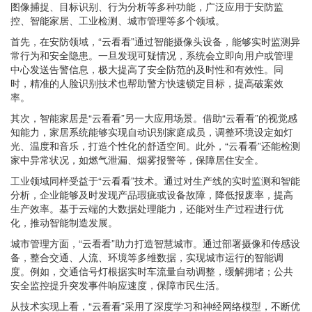
图像捕捉、目标识别、行为分析等多种功能，广泛应用于安防监
控、智能家居、工业检测、城市管理等多个领域。
首先，在安防领域，“云看看”通过智能摄像头设备，能够实时监测异
常行为和安全隐患。一旦发现可疑情况，系统会立即向用户或管理
中心发送告警信息，极大提高了安全防范的及时性和有效性。同
时，精准的人脸识别技术也帮助警方快速锁定目标，提高破案效
率。
其次，智能家居是“云看看”另一大应用场景。借助“云看看”的视觉感
知能力，家居系统能够实现自动识别家庭成员，调整环境设定如灯
光、温度和音乐，打造个性化的舒适空间。此外，“云看看”还能检测
家中异常状况，如燃气泄漏、烟雾报警等，保障居住安全。
工业领域同样受益于“云看看”技术。通过对生产线的实时监测和智能
分析，企业能够及时发现产品瑕疵或设备故障，降低报废率，提高
生产效率。基于云端的大数据处理能力，还能对生产过程进行优
化，推动智能制造发展。
城市管理方面，“云看看”助力打造智慧城市。通过部署摄像和传感设
备，整合交通、人流、环境等多维数据，实现城市运行的智能调
度。例如，交通信号灯根据实时车流量自动调整，缓解拥堵；公共
安全监控提升突发事件响应速度，保障市民生活。
从技术实现上看，“云看看”采用了深度学习和神经网络模型，不断优