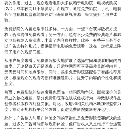
要的作用。过去，观众观看电影大多依赖于电影院、电视或购买
DVD，成本较高且不够灵活。而现在，通过免费影院，手机、电脑
甚至电视机顶盒都能快速访问海量影视资源，极大提升了用户体
验。
免费影院的内容通常来源多样。一方面，一些平台获得版权方授
权，合法提供免费观看；另一方面，也有不少免费的经典老片和独
立电影被纳入资源库，丰富了内容多样性。此外，有些平台甚至会
以广告支持的形式，提供最新电影的免费观看，这在一定程度上降
低了用户的观影门槛。
从用户角度来看，免费影院极大地扩展了选择空间和观看时间的自
由度。无论是白天还是深夜，只需联网即可享受高质量影视内容，
无需受时间和地点限制。同时，很多免费影院还配备了智能推荐系
统，根据观众的观看习惯精准推送影片，提升了内容的个性化和满
意度。
然而，免费影院的快速发展也面临一些问题和争议。版权保护仍是
行业的核心难题。部分免费影院存在版权侵权行为，导致影视作品
创作者和版权方利益受损。对此，政府和相关机构不断加强监管力
度，推动正规授权平台的发展，促进免费影院健康有序运行。
此外，广告植入与用户体验之间的平衡也是免费影院需要解决的难
题。过多的广告可能影响观影体验，但广告收入又是维持平台运营