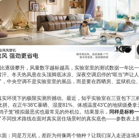
效比逐级攀升，风量数字越标越高，实验室里的测试数据一年比
汗、冬天热风悬在头顶脚底冰凉、深夜空调启停的“哐当”声让
了，中央空调不是实验室里的展品，而是要在西晒房、监狱机位
真实环境下的极限实测所撼动。最近，知乎实验室在三亚包下三
拼。在正午38℃暴晒、湿度81%、体感温度43℃的地狱级桑
鸽子笼”模拟最恶劣也最常见的外机位。结果显示，
同样是标称一
了不同技术路线在面对真实居住场景时的真实底色——参数表上
水面：同是万元机，差距为何像两个物种？让我们深入走进这场