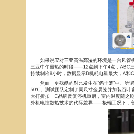
如果说应对三亚高温高湿的环境是一台风管机
三亚中午最热的时段——12点到下午4点，AB
持续制冷8小时，数据显示B机耗电量最大，A和
然而，更残酷的对比发生在“鸽子笼”中。所
50℃。测试团队定制了同尺寸金属笼并加装百叶
大打折扣；C品牌反复停机重启，室内温度随之
外机电控散热技术的代际差异——极端工况下，