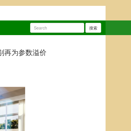
搜索
别再为参数溢价