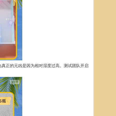
热真正的元凶是因为相对湿度过高。测试团队开启