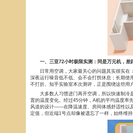
一、三亚72小时极限实测：同是万元机，差
日常用空调，大家最关心的问题其实很实在
深夜运行噪音低不低、会不会打扰休息；长期使
不打折。知乎实验室本次测评，正是围绕这些用
大多数人习惯进门再开空调，所以快速制冷
置的温度变化。经过45分钟，A机的平均温度率
风道的设计——在降温速度、房间体感舒适性以
定值，但近端1号点却像被遗忘了一样，始终维