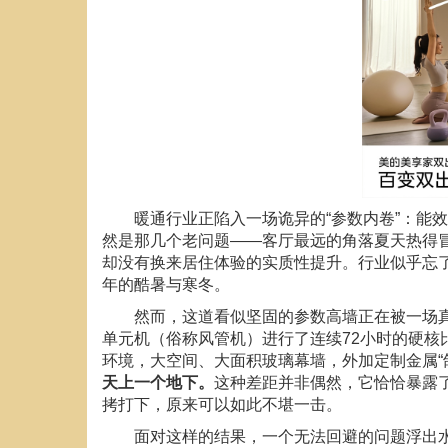
暖通行业正陷入一场诡异的“参数内卷”：能
然是那几个老问题——客厅最远的角落夏天热得冒
却没有换来居住体验的实质性提升。行业似乎忘
年的酷暑与寒冬。
然而，这道看似坚固的参数高墙正在被一场
单元机（俗称风管机）进行了连续72小时的硬核比
环境，大空间、大面积玻璃幕墙，外加定制金属“
天上一个地下。
这种差距并非偶然，它恰恰暴露
拷打下，原来可以如此不堪一击。
面对这样的结果，一个无法回避的问题浮出