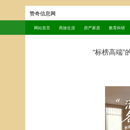
赞奇信息网
网站首页
商旅生涯
房产家居
教育科研
“标榜高端