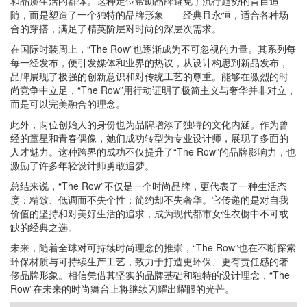
和品质生活的群体。这种定位帮助品牌避免了流行趋势的盲目追
随，而是塑造了一个独特的品牌形象——经典且永恒，适合各种场
合的穿搭，满足了精英阶层对时尚的深层次需求。
在国际时装周上，“The Row”也逐渐成为不可忽视的力量。其系列每
每一经发布，便引发媒体和业界的热议，从设计构思到新品发布，
品牌展现了极强的创新意识和对传统工艺的尊重。能够在激烈的时
尚竞争中立足，“The Row”用行动证明了极简主义与奢华并非对立，
而是可以完美融合的理念。
此外，两位创始人的身份也为品牌增添了独特的文化内涵。作为曾
经的童星和青春偶像，她们成功转型为专业设计师，展现了多面的
人才魅力。这种跨界的成功不仅提升了“The Row”的品牌影响力，也
激励了许多年轻设计师勇敢追梦。
总结来说，“The Row”不仅是一个时尚品牌，更代表了一种生活态
度：精致、低调而不失个性；简约却不失奢华。它传递的是对自我
价值的坚持和对美好生活的追求，成为现代都市女性衣橱中不可或
缺的经典之选。
未来，随着全球对可持续时尚理念的推崇，“The Row”也在不断探索
环保材质与可持续生产工艺，致力于打造更环保、更有责任感的奢
侈品牌形象。相信凭借其坚实的品牌基础和独特的设计理念，“The
Row”在未来的时尚舞台上将继续闪耀出耀眼的光芒。