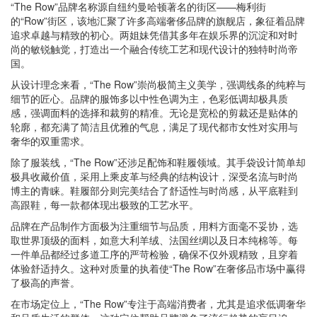
“The Row”品牌名称源自纽约曼哈顿著名的街区——梅利街
的“Row”街区，该地汇聚了许多高端奢侈品牌的旗舰店，象征着品牌
追求卓越与精致的初心。两姐妹凭借其多年在娱乐界的沉淀和对时
尚的敏锐触觉，打造出一个融合传统工艺和现代设计的独特时尚帝
国。
从设计理念来看，“The Row”崇尚极简主义美学，强调线条的纯粹与
细节的匠心。品牌的服饰多以中性色调为主，色彩低调却极具质
感，强调面料的选择和裁剪的精准。无论是宽松的剪裁还是贴体的
轮廓，都充满了简洁且优雅的气息，满足了现代都市女性对实用与
奢华的双重需求。
除了服装线，“The Row”还涉足配饰和鞋履领域。其手袋设计简单却
极具收藏价值，采用上乘皮革与经典的结构设计，深受名流与时尚
博主的青睐。鞋履部分则完美结合了舒适性与时尚感，从平底鞋到
高跟鞋，每一款都体现出极致的工艺水平。
品牌在产品制作方面极为注重细节与品质，用料方面毫不妥协，选
取世界顶级的面料，如意大利羊绒、法国丝绸以及日本纯棉等。每
一件单品都经过多道工序的严苛检验，确保不仅外观精致，且穿着
体验舒适持久。这种对质量的执着使“The Row”在奢侈品市场中赢得
了极高的声誉。
在市场定位上，“The Row”专注于高端消费者，尤其是追求低调奢华