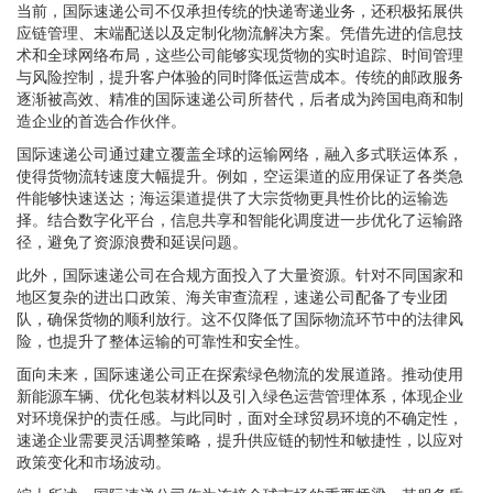
当前，国际速递公司不仅承担传统的快递寄递业务，还积极拓展供
应链管理、末端配送以及定制化物流解决方案。凭借先进的信息技
术和全球网络布局，这些公司能够实现货物的实时追踪、时间管理
与风险控制，提升客户体验的同时降低运营成本。传统的邮政服务
逐渐被高效、精准的国际速递公司所替代，后者成为跨国电商和制
造企业的首选合作伙伴。
国际速递公司通过建立覆盖全球的运输网络，融入多式联运体系，
使得货物流转速度大幅提升。例如，空运渠道的应用保证了各类急
件能够快速送达；海运渠道提供了大宗货物更具性价比的运输选
择。结合数字化平台，信息共享和智能化调度进一步优化了运输路
径，避免了资源浪费和延误问题。
此外，国际速递公司在合规方面投入了大量资源。针对不同国家和
地区复杂的进出口政策、海关审查流程，速递公司配备了专业团
队，确保货物的顺利放行。这不仅降低了国际物流环节中的法律风
险，也提升了整体运输的可靠性和安全性。
面向未来，国际速递公司正在探索绿色物流的发展道路。推动使用
新能源车辆、优化包装材料以及引入绿色运营管理体系，体现企业
对环境保护的责任感。与此同时，面对全球贸易环境的不确定性，
速递企业需要灵活调整策略，提升供应链的韧性和敏捷性，以应对
政策变化和市场波动。