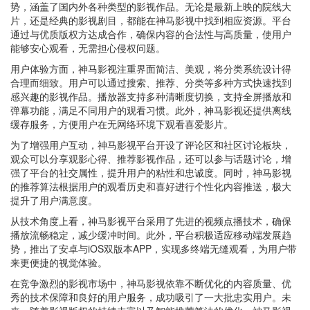
势，涵盖了国内外各种类型的影视作品。无论是最新上映的院线大
片，还是经典的影视剧目，都能在神马影视中找到相应资源。平台
通过与优质版权方达成合作，确保内容的合法性与高质量，使用户
能够安心观看，无需担心侵权问题。
用户体验方面，神马影视注重界面简洁、美观，将分类系统设计得
合理而细致。用户可以通过搜索、推荐、分类等多种方式快速找到
感兴趣的影视作品。播放器支持多种清晰度切换，支持全屏播放和
弹幕功能，满足不同用户的观看习惯。此外，神马影视还提供离线
缓存服务，方便用户在无网络环境下观看喜爱影片。
为了增强用户互动，神马影视平台开设了评论区和社区讨论板块，
观众可以分享观影心得、推荐影视作品，还可以参与话题讨论，增
强了平台的社交属性，提升用户的粘性和忠诚度。同时，神马影视
的推荐算法根据用户的观看历史和喜好进行个性化内容推送，极大
提升了用户满意度。
从技术角度上看，神马影视平台采用了先进的视频点播技术，确保
播放流畅稳定，减少缓冲时间。此外，平台积极适应移动端发展趋
势，推出了安卓与iOS双版本APP，实现多终端无缝观看，为用户带
来更便捷的视觉体验。
在竞争激烈的影视市场中，神马影视依靠不断优化的内容质量、优
秀的技术保障和良好的用户服务，成功吸引了一大批忠实用户。未