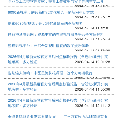
企业员工监控软件专家：提升工作效率与安全性的重要工具
2026-04-17 15:16:31
6090新视觉：解读新时代文化融合下的新潮生活方式
2026-04-17 01:40:17
探索6090新视觉：开启时代新篇章的创新视界
2026-04-16 13:57:51
详解神马电影网：资源丰富的在线视频播放平台全方位解析
2026-04-14 23:40:14
熊猫影视平台：开启全新视听盛宴的数字娱乐体验
2026-04-14 21:58:09
2026年4月最新天梭官方售后网点核验报告（含迁址/新开）实
地考察・多方验证
2026-04-14 12:01:28
告别恼人脑鸣！中医思路从根调理，这个方略请收好
2026-04-14 17:26:29
2026年4月最新美度官方售后网点核验报告（含迁址/新开）实
地考察・多方验证
2026-04-14 11:55:06
2026年4月最新浪琴官方售后网点核验报告（含迁址/新开）实
地考察・多方验证
2026-04-14 12:11:12
全链条赋能多业态高质量发展——广州万有饮力品牌管理有限