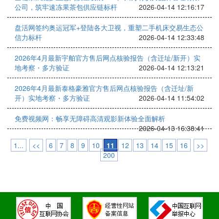
公司，筑牢速冻果茶包供应链标杆
2026-04-14 12:16:17
盘活网签约奥运冠军+登陆各大卫视，重塑二手机床交易生态公
信力标杆
2026-04-14 12:33:48
2026年4月最新宇舶官方售后网点核验报告（含迁址/新开）实
地考察・多方验证
2026-04-14 12:13:21
2026年4月最新泰格豪雅官方售后网点核验报告（含迁址/新
开）实地考察・多方验证
2026-04-14 11:54:02
免费视频网：畅享无障碍高清观影新体验全面解析
2026-04-13 16:38:41
1...
<<
6
7
8
9
10
11
12
13
14
15
16
>>
200