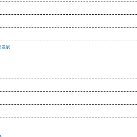
捷发展
势